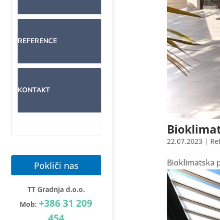
REFERENCE
KONTAKT
Bioklima
22.07.2023
|
Re
Bioklimatska 
Pokliči nas
TT Gradnja d.o.o.
+386 31 209
Mob:
454