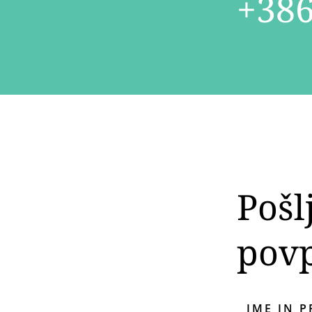
+386
Pošl
pov