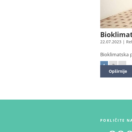
Bioklimat
22.07.2023
|
Re
Bioklimatska p
1
2
»
Opširnije
Opširnije
Opširnije
POKLIČITE N