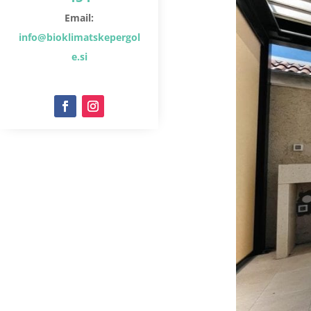
Email:
info@bioklimatskepergol
e.si