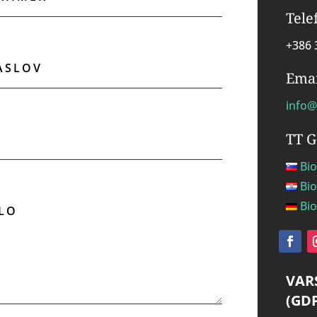
Tele
+386 
Emai
info@
TT 
Bio
Bio
Bio
VAR
(GD