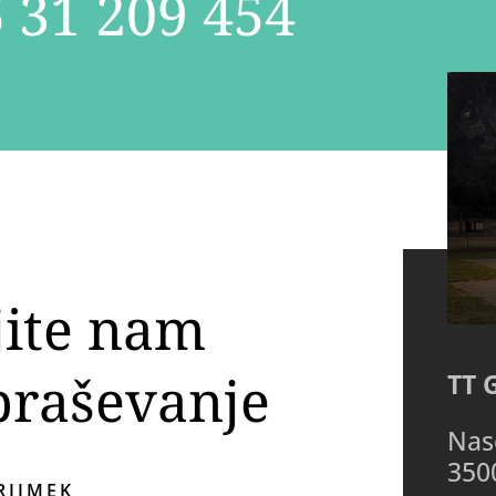
 31 209 454
jite nam
praševanje
TT 
Nase
350