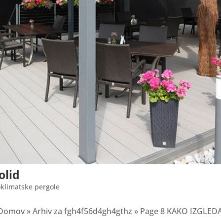
olid
oklimatske pergole
d Domov » Arhiv za fgh4f56d4gh4gthz » Page 8 KAKO IZG