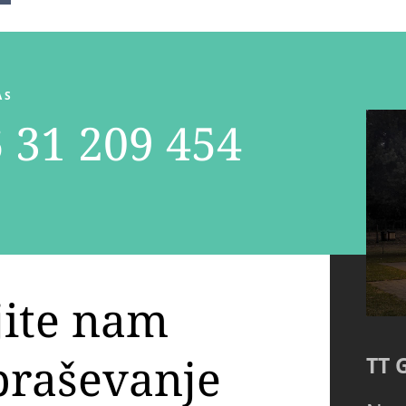
AS
 31 209 454
jite nam
praševanje
TT 