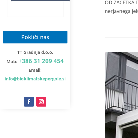
OD ZAČETKA DO
nerjavnega jek
Pokliči nas
TT Gradnja d.o.o.
+386 31 209 454
Mob:
Email:
info@bioklimatskepergole.si