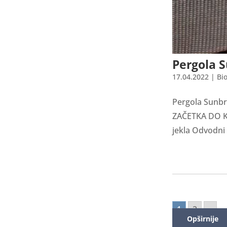
Pergola 
17.04.2022
|
Bi
Pergola Sunb
ZAČETKA DO KO
jekla Odvodni 
1
2
»
Opširnije
Opširnije
Opširnije