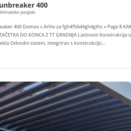
Sunbreaker 400
oklimatske pergole
reaker 400 Domov » Arhiv za fgh4f56d4gh4gthz » Page 8
ČETKA DO KONCA Z TT GRADNJA Lastnosti Konstrukcija iz 
jekla Odvodni sistem, integriran s konstrukcijo...