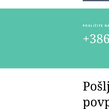
POKLIČITE N
+386
Pošl
pov