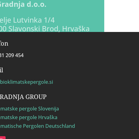
Gradnja d.o.o.
lje Lutvinka 1/4
00 Slavonski Brod, Hrvaška
fon
31 209 454
l
bioklimatskepergole.si
GRADNJA GROUP
imatske pergole Slovenija
imatske pergole Hrvaška
limatische Pergolen Deutschland