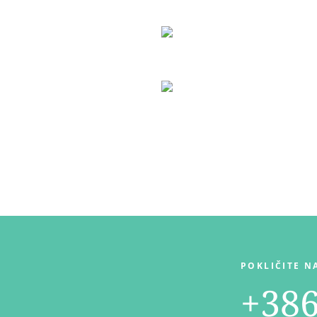
POKLIČITE N
+386