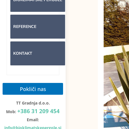
REFERENCE
KONTAKT
Pokliči nas
TT Gradnja d.o.o.
+386 31 209 454
Mob:
Email:
info@bioklimatskepergole.si