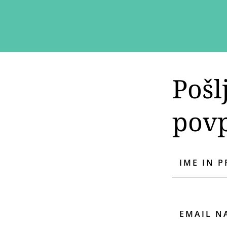
Pošl
pov