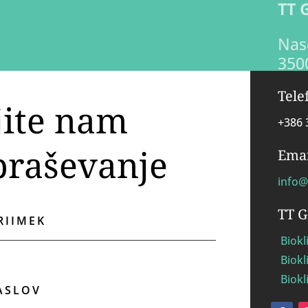
TT 
Nase
350
Tele
jite nam
+386 
praševanje
Emai
info@
TT 
Biokl
Biokl
Biok