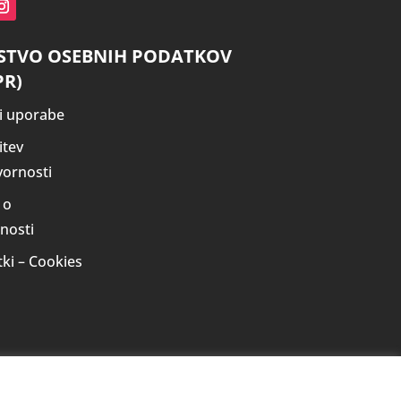
STVO OSEBNIH PODATKOV
PR)
i uporabe
itev
ornosti
 o
nosti
tki – Cookies