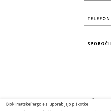
Da, razum
BioklimatskePergole.si uporabljajo piškotke
uporablje