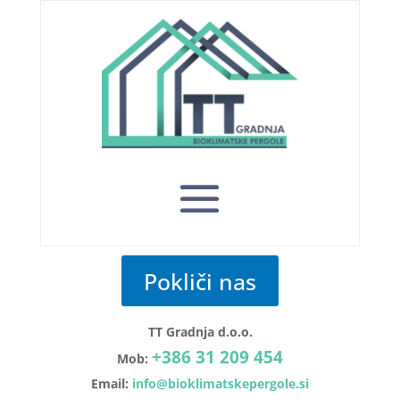
Pokliči nas
TT Gradnja d.o.o.
+386 31 209 454
Mob:
Email:
info@bioklimatskepergole.si