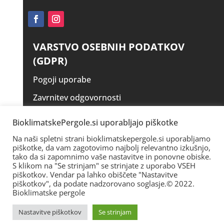
VARSTVO OSEBNIH PODATKOV
(GDPR)
Pogoji uporabe
Zavrnitev odgovornosti
Izjava o zasebnosti
BioklimatskePergole.si uporabljajo piškotke
Piškotki – Cookies
Na naši spletni strani bioklimatskepergole.si uporabljamo
piškotke, da vam zagotovimo najbolj relevantno izkušnjo,
tako da si zapomnimo vaše nastavitve in ponovne obiske.
S klikom na "Se strinjam" se strinjate z uporabo VSEH
piškotkov. Vendar pa lahko obiščete "Nastavitve
piškotkov", da podate nadzorovano soglasje.© 2022.
Bioklimatske pergole
Nastavitve piškotkov
Se strinjam
© 2025. www.bioklimatskepergole.si