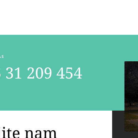
AS
 31 209 454
jite nam