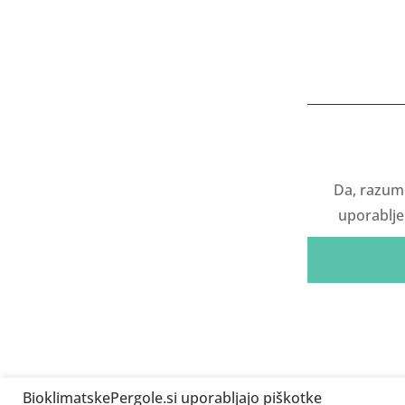
Da, razum
uporablje
BioklimatskePergole.si uporabljajo piškotke