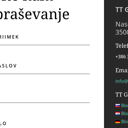
praševanje
TT 
Nase
350
Tele
+386 
Emai
info@
TT 
Bio
Bio
Bio