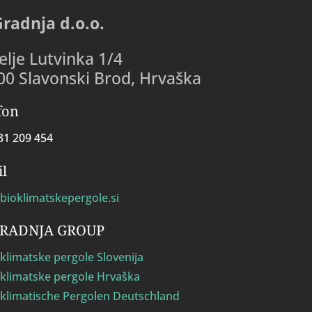
Gradnja d.o.o.
lje Lutvinka 1/4
00 Slavonski Brod, Hrvaška
fon
31 209 454
l
bioklimatskepergole.si
GRADNJA GROUP
klimatske pergole Slovenija
klimatske pergole Hrvaška
klimatische Pergolen Deutschland