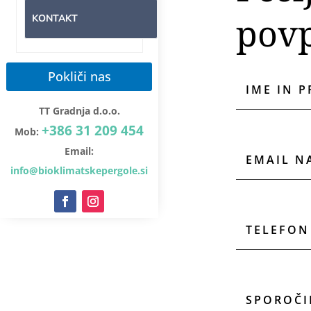
pov
KONTAKT
Pokliči nas
TT Gradnja d.o.o.
+386 31 209 454
Mob:
Email:
info@bioklimatskepergole.si