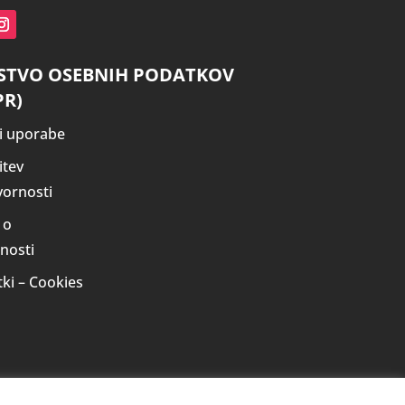
STVO OSEBNIH PODATKOV
PR)
i uporabe
itev
ornosti
 o
nosti
tki – Cookies