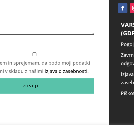
VAR
(GD
Pogoj
Zavrn
em in sprejemam, da bodo moji podatki
odgov
ni v skladu z našimi
Izjava o zasebnosti.
Izjava
zaseb
Piško