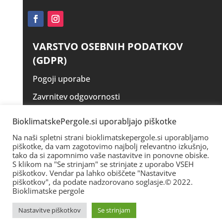
VARSTVO OSEBNIH PODATKOV
(GDPR)
Pogoji uporabe
Zavrnitev odgovornosti
Izjava o zasebnosti
BioklimatskePergole.si uporabljajo piškotke
Piškotki – Cookies
Na naši spletni strani bioklimatskepergole.si uporabljamo
piškotke, da vam zagotovimo najbolj relevantno izkušnjo,
tako da si zapomnimo vaše nastavitve in ponovne obiske.
S klikom na "Se strinjam" se strinjate z uporabo VSEH
piškotkov. Vendar pa lahko obiščete "Nastavitve
piškotkov", da podate nadzorovano soglasje.© 2022.
Bioklimatske pergole
Nastavitve piškotkov
Se strinjam
© 2025. www.bioklimatskepergole.si