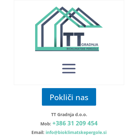
Pokliči nas
TT Gradnja d.o.o.
+386 31 209 454
Mob:
Email:
info@bioklimatskepergole.si