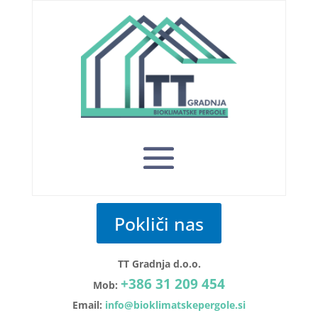
Pokliči nas
TT Gradnja d.o.o.
+386 31 209 454
Mob:
Email:
info@bioklimatskepergole.si