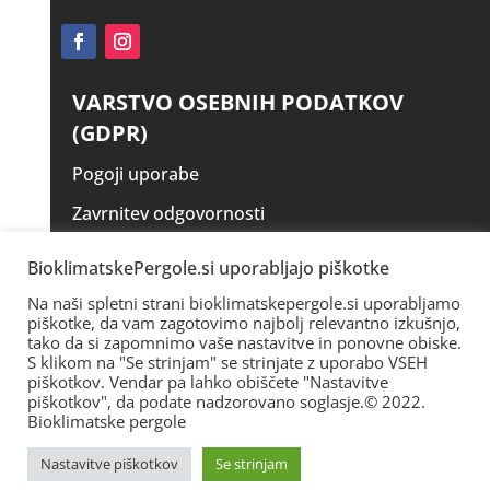
VARSTVO OSEBNIH PODATKOV
(GDPR)
Pogoji uporabe
Zavrnitev odgovornosti
Izjava o zasebnosti
BioklimatskePergole.si uporabljajo piškotke
Piškotki – Cookies
Na naši spletni strani bioklimatskepergole.si uporabljamo
piškotke, da vam zagotovimo najbolj relevantno izkušnjo,
tako da si zapomnimo vaše nastavitve in ponovne obiske.
S klikom na "Se strinjam" se strinjate z uporabo VSEH
piškotkov. Vendar pa lahko obiščete "Nastavitve
piškotkov", da podate nadzorovano soglasje.© 2022.
Bioklimatske pergole
Nastavitve piškotkov
Se strinjam
© 2025. www.bioklimatskepergole.si