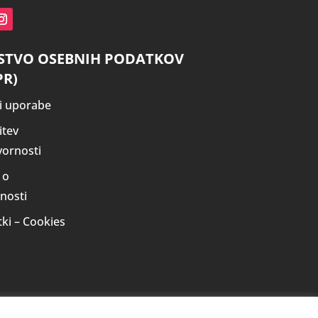
STVO OSEBNIH PODATKOV
PR)
i uporabe
itev
ornosti
 o
nosti
tki – Cookies