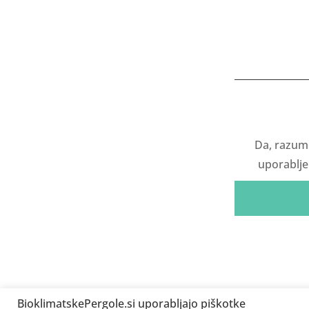
Da, razum
uporablje
BioklimatskePergole.si uporabljajo piškotke