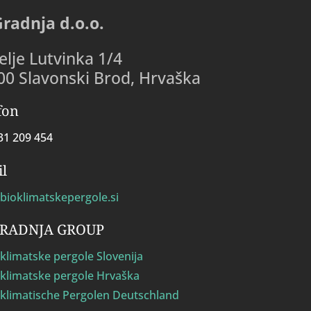
Gradnja d.o.o.
lje Lutvinka 1/4
00 Slavonski Brod, Hrvaška
fon
31 209 454
l
bioklimatskepergole.si
GRADNJA GROUP
klimatske pergole Slovenija
klimatske pergole Hrvaška
klimatische Pergolen Deutschland