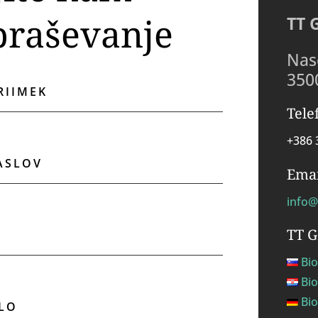
praševanje
TT 
Nase
350
Tele
+386 
Emai
info@
TT 
Bio
Bio
Bio