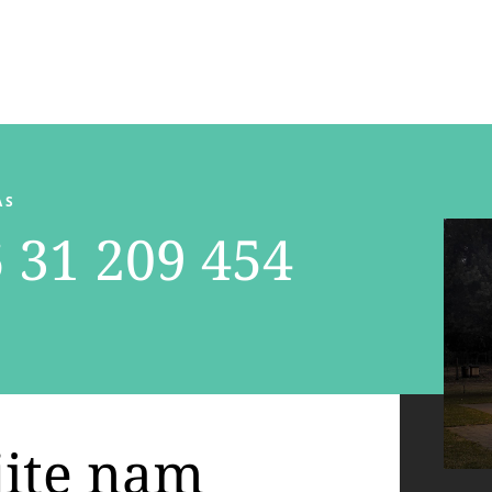
AS
 31 209 454
jite nam