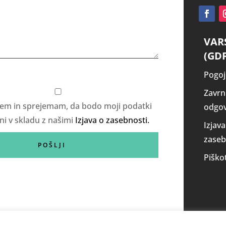
VAR
(GD
Pogoj
Zavrn
em in sprejemam, da bodo moji podatki
odgov
ni v skladu z našimi
Izjava o zasebnosti.
Izjava
zaseb
Piško