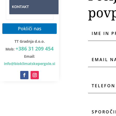
pov
KONTAKT
Pokliči nas
TT Gradnja d.o.o.
+386 31 209 454
Mob:
Email:
info@bioklimatskepergole.si