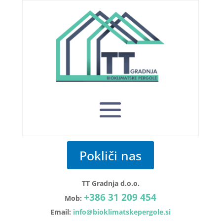
Pokliči nas
TT Gradnja d.o.o.
+386 31 209 454
Mob:
Email:
info@bioklimatskepergole.si