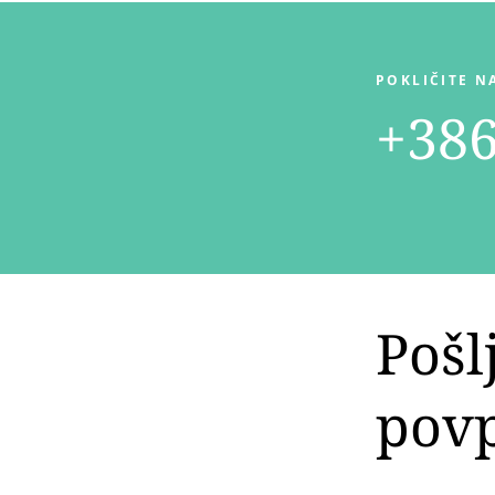
POKLIČITE N
+386
Pošl
pov