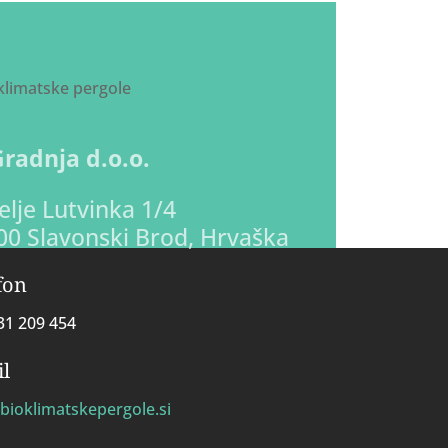
Gradnja d.o.o.
lje Lutvinka 1/4
00 Slavonski Brod, Hrvaška
fon
31 209 454
l
bioklimatskepergole.si