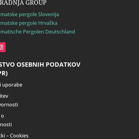
GRADNJA GROUP
imatske pergole Slovenija
imatske pergole Hrvaška
limatische Pergolen Deutschland
STVO OSEBNIH PODATKOV
PR)
i uporabe
itev
ornosti
 o
nosti
tki – Cookies