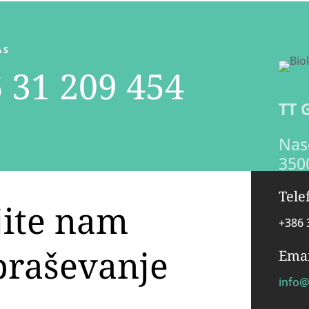
AS
 31 209 454
TT 
Nase
350
Tele
jite nam
+386 
praševanje
Emai
info@