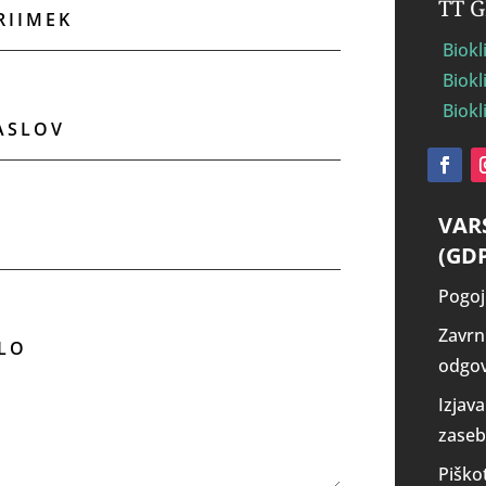
TT 
Biokl
Biokl
Biok
VAR
(GD
Pogoj
Zavrn
odgov
Izjava
zaseb
Piško