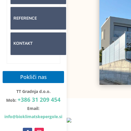
REFERENCE
KONTAKT
Pokliči nas
TT Gradnja d.o.o.
+386 31 209 454
Mob:
Email:
info@bioklimatskepergole.si