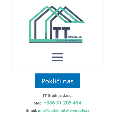
Pokliči nas
TT Gradnja d.o.o.
+386 31 209 454
Mob:
Email:
info@bioklimatskepergole.si