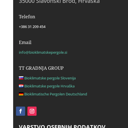
35000 Slavonski Brod, Hrvaška
Telefon
+386 31 209 454
Email
info@bioklimatskepergole.si
TT GRADNJA GROUP
Bioklimatske pergole Slovenija
Bioklimatske pergole Hrvaška
Bioklimatische Pergolen Deutschland
VARSTVO OSEBNIH PODATKOV