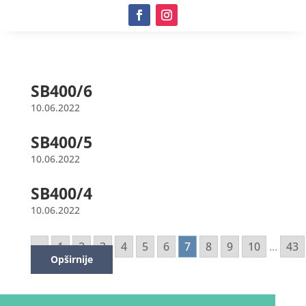
SB400/6
10.06.2022
SB400/5
10.06.2022
SB400/4
10.06.2022
«
1
2
3
4
5
6
7
8
9
10
...
43
Opširnije
Opširnije
Opširnije