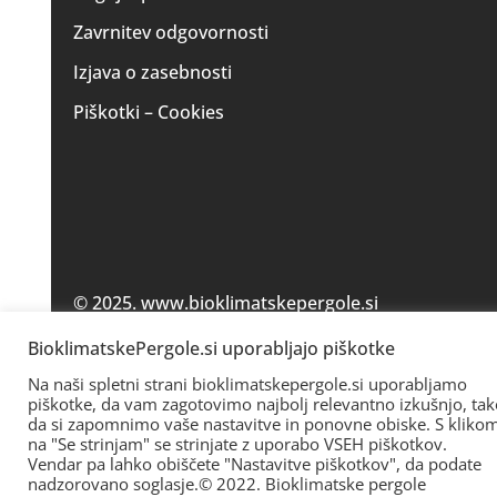
Zavrnitev odgovornosti
Izjava o zasebnosti
Piškotki – Cookies
© 2025. www.bioklimatskepergole.si
BioklimatskePergole.si uporabljajo piškotke
Na naši spletni strani bioklimatskepergole.si uporabljamo
piškotke, da vam zagotovimo najbolj relevantno izkušnjo, tak
da si zapomnimo vaše nastavitve in ponovne obiske. S kliko
na "Se strinjam" se strinjate z uporabo VSEH piškotkov.
Vendar pa lahko obiščete "Nastavitve piškotkov", da podate
nadzorovano soglasje.© 2022. Bioklimatske pergole