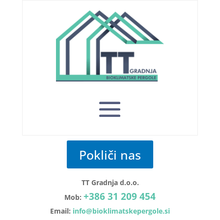
Pokliči nas
TT Gradnja d.o.o.
+386 31 209 454
Mob:
Email:
info@bioklimatskepergole.si